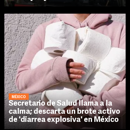
MÉXICO
Secretario de Salud llama a la
calma; descarta un brote activo
de 'diarrea explosiva' en México