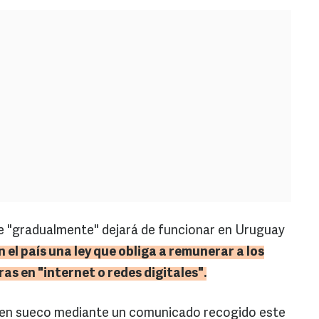
e "gradualmente" dejará de funcionar en Uruguay
 el país una ley que obliga a remunerar a los
ras en "internet o redes digitales".
igen sueco mediante un comunicado recogido este