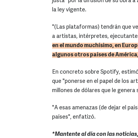
justa" por la difusión de su obra 
la ley vigente.
"(Las plataformas) tendrán que ve
a artistas, intérpretes, ejecutant
en el mundo muchísimo, en Europ
algunos otros países de América,
En concreto sobre Spotify, estimó
que "ponerse en el papel de los art
millones de dólares que le genera 
"A esas amenazas (de dejar el paí
países", enfatizó.
*Mantente al día con las noticias