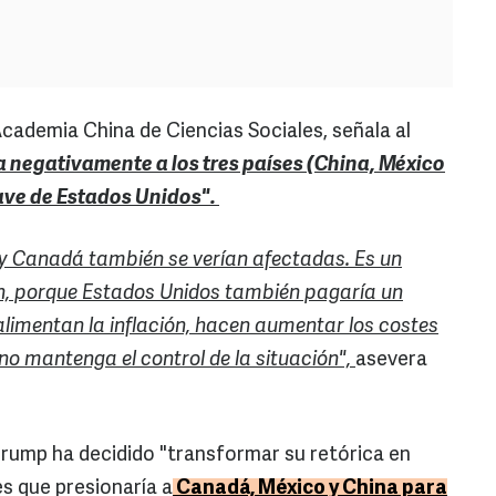
Academia China de Ciencias Sociales, señala al
a negativamente a los tres países (China, México
ave de Estados Unidos".
 y Canadá también se verían afectadas. Es un
an, porque Estados Unidos también pagaría un
alimentan la inflación, hacen aumentar los costes
erno mantenga el control de la situación",
asevera
rump ha decidido "transformar su retórica en
s que presionaría a
Canadá, México y China para