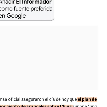
nsa oficial aseguraron el día de hoy que
el plan de
por ciento de aranceles sobre China
supone
"una