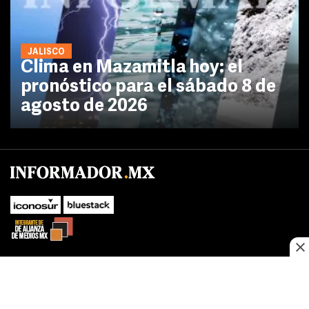
JALISCO
Clima en Mazamitla hoy: el
pronóstico para el sábado 8 de
agosto de 2026
No te pierdas las novedades de último momento.
¡Síguenos!
SUBIR
Este sitio web utiliza cookies propias y de terceros para optimizar su
FACEBOOK
TWITTER
navegacion, adaptarse a sus preferencias y realizar labores analiticas.