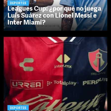
DEPORTES
Leagues Cup: ¿por qué no juega
Luis Suárez con Lionel Messi e
Inter Miami?
DEPORTES