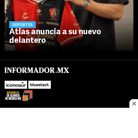
DEPORTES
Atlas anuncia a su nuevo
delantero
No te pierdas las novedades de último momento.
¡Síguenos!
SUBIR
Este sitio web utiliza cookies propias y de terceros para optimizar su
FACEBOOK
TWITTER
navegacion, adaptarse a sus preferencias y realizar labores analiticas.
Al continuar navegando acepta nuestro
Política de cookies.