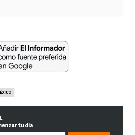
MÉXICO
IL
menzar tu día