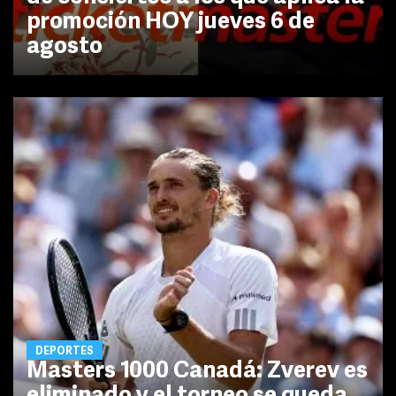
promoción HOY jueves 6 de
agosto
DEPORTES
Masters 1000 Canadá: Zverev es