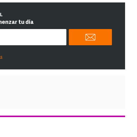
IL
menzar tu día
es