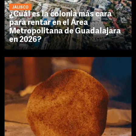
JALISCO
¿Cuál es la colonia más cara
para rentar en el Área
Metropolitana de Guadalajara
en 2026?