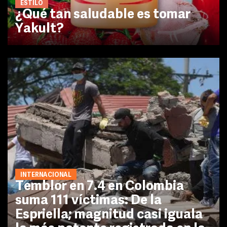
ESTILO
¿Qué tan saludable es tomar
Yakult?
INTERNACIONAL
Temblor en 7.4 en Colombia
suma 111 víctimas: De la
Espriella; magnitud casi iguala