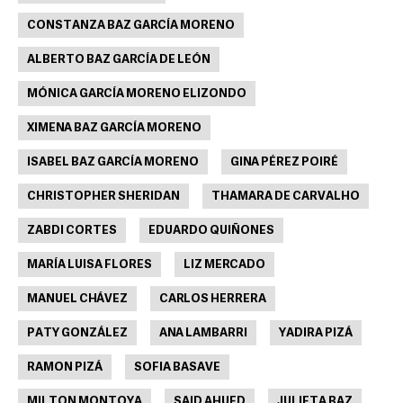
CONSTANZA BAZ GARCÍA MORENO
ALBERTO BAZ GARCÍA DE LEÓN
MÓNICA GARCÍA MORENO ELIZONDO
XIMENA BAZ GARCÍA MORENO
ISABEL BAZ GARCÍA MORENO
GINA PÉREZ POIRÉ
CHRISTOPHER SHERIDAN
THAMARA DE CARVALHO
ZABDI CORTES
EDUARDO QUIÑONES
MARÍA LUISA FLORES
LIZ MERCADO
MANUEL CHÁVEZ
CARLOS HERRERA
PATY GONZÁLEZ
ANA LAMBARRI
YADIRA PIZÁ
RAMON PIZÁ
SOFIA BASAVE
MILTON MONTOYA
SAID AHUED
JULIETA BAZ