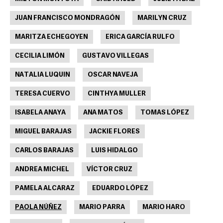
JUAN FRANCISCO MONDRAGÓN
MARILYN CRUZ
MARITZA ECHEGOYEN
ERICA GARCÍA RULFO
CECILIA LIMÓN
GUSTAVO VILLEGAS
NATALIA LUQUIN
OSCAR NAVEJA
TERESA CUERVO
CINTHYA MULLER
ISABELA ANAYA
ANA MATOS
TOMAS LÓPEZ
MIGUEL BARAJAS
JACKIE FLORES
CARLOS BARAJAS
LUIS HIDALGO
ANDREA MICHEL
VÍCTOR CRUZ
PAMELA ALCARAZ
EDUARDO LÓPEZ
PAOLA NÚÑEZ
MARIO PARRA
MARIO HARO