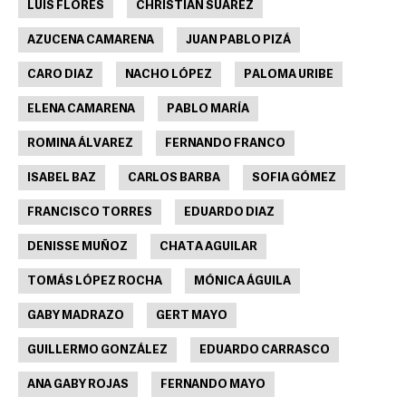
LUIS FLORES
CHRISTIAN SUÁREZ
AZUCENA CAMARENA
JUAN PABLO PIZÁ
CARO DIAZ
NACHO LÓPEZ
PALOMA URIBE
ELENA CAMARENA
PABLO MARÍA
ROMINA ÁLVAREZ
FERNANDO FRANCO
ISABEL BAZ
CARLOS BARBA
SOFIA GÓMEZ
FRANCISCO TORRES
EDUARDO DIAZ
DENISSE MUÑOZ
CHATA AGUILAR
TOMÁS LÓPEZ ROCHA
MÓNICA ÁGUILA
GABY MADRAZO
GERT MAYO
GUILLERMO GONZÁLEZ
EDUARDO CARRASCO
ANA GABY ROJAS
FERNANDO MAYO