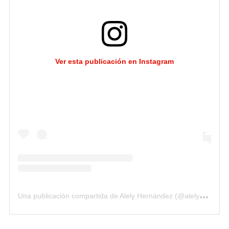
Ver esta publicación en Instagram
U
na publicación compartida de Alely Hernández (@alelyhdez)