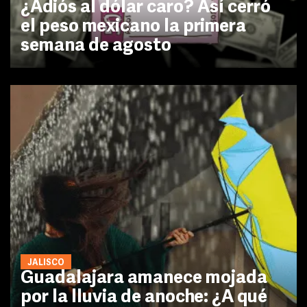
¿Adiós al dólar caro? Así cerró
el peso mexicano la primera
semana de agosto
JALISCO
Guadalajara amanece mojada
por la lluvia de anoche: ¿A qué