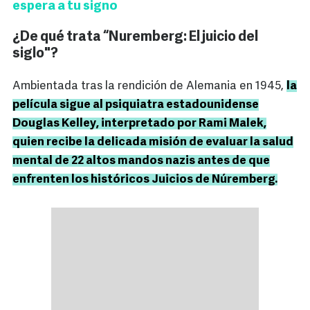
espera a tu signo
¿De qué trata “Nuremberg: El juicio del
siglo"?
Ambientada tras la rendición de Alemania en 1945,
la
película sigue al psiquiatra estadounidense
Douglas Kelley, interpretado por Rami Malek,
quien recibe la delicada misión de evaluar la salud
mental de 22 altos mandos nazis antes de que
enfrenten los históricos Juicios de Núremberg.