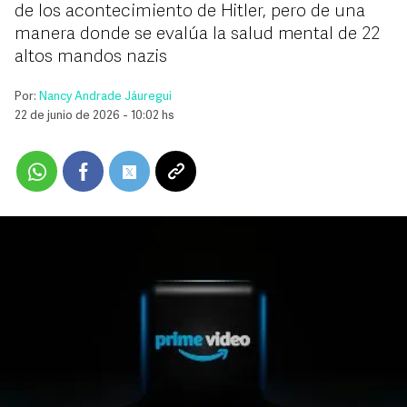
de los acontecimiento de Hitler, pero de una
manera donde se evalúa la salud mental de 22
altos mandos nazis
Por:
Nancy Andrade Jáuregui
22 de junio de 2026 - 10:02 hs