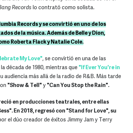
Bang Records
lo contrató como solista.
lumbia Records y se convirtió en uno de los
dos de la música. Además de Belle y Dion,
omo Roberta Flack y Natalie Cole.
elebrate My Love"
, se convirtió en una de las
 la década de 1980, mientras que
"If Ever You're in
u audiencia más allá de la radio de R&B. Más tarde
con
"Show & Tell"
y
"Can You Stop the Rain".
eció en producciones teatrales, entre ellas
Bess". En 2018, regresó con "Stand for Love", su
or el dúo creador de éxitos Jimmy Jam y Terry