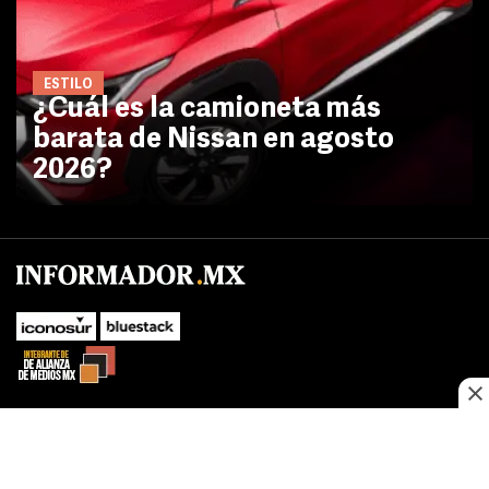
ESTILO
¿Cuál es la camioneta más
barata de Nissan en agosto
2026?
No te pierdas las novedades de último momento.
¡Síguenos!
SUBIR
Este sitio web utiliza cookies propias y de terceros para optimizar su
FACEBOOK
TWITTER
navegacion, adaptarse a sus preferencias y realizar labores analiticas.