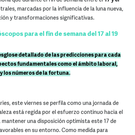
ona que durante el fin de semana entre el
17 y el
trales, marcadas por la influencia de la luna nueva,
ión y transformaciones significativas.
opos para el fin de semana del 17 al 19
esglose detallado de las predicciones para cada
pectos fundamentales como el ámbito laboral,
 y los números de la fortuna.
Aries, este viernes se perfila como una jornada de
leza está regida por el esfuerzo continuo hacia el
, mantener una disposición optimista este 17 de
 favorables en su entorno. Como medida para