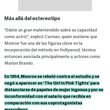
Más allá del estereotipo
"Existe un gran malentendido sobre su capacidad
como actriz", explicó Carman, quien sostiene que
Monroe fue una de las figuras clave en la
incorporación del método en Hollywood, técnica
entonces asociada principalmente a actores como
Marlon Brando.
En 1954, Monroe se rebeló contra el estudio y se
negó a aparecer en 'The Girl in Pink Tights' para
distanciarse de papeles de mujer ingenua y por su
inconformidad con el salario que recibía en
comparación con sus coprotagonistas
masculinos.