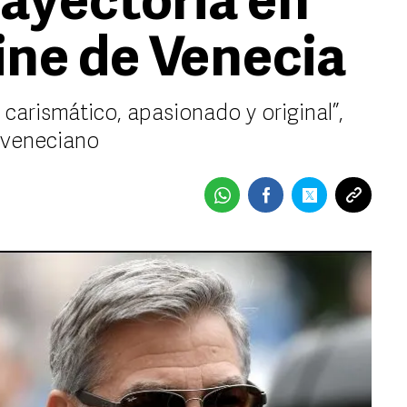
rayectoria en
ine de Venecia
carismático, apasionado y original”,
l veneciano