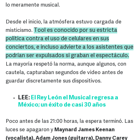
lo meramente musical.
Desde el inicio, la atmósfera estuvo cargada de
Tool
es conocido por su estricta
misticismo.
política contra el uso de celulares en sus
conciertos, e incluso advierte a los asistentes que
podrían ser expulsados si graban el espectáculo.
La mayoría respetó la norma, aunque algunos, con
cautela, capturaban segundos de video antes de
guardar discretamente sus dispositivos.
LEE:
El Rey León el Musical regresa a
México; un éxito de casi 30 años
Poco antes de las 21:00 horas, la espera terminó. Las
luces se apagaron y
Maynard James Keenan
(vocalista), Adam Jones (guitarra), Danny Carey