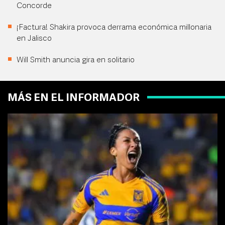
Concorde
¡Factura! Shakira provoca derrama económica millonaria
en Jalisco
Will Smith anuncia gira en solitario
MÁS EN EL INFORMADOR