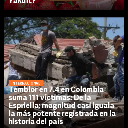
Yakult?
INTERNACIONAL
Temblor en 7.4 en Colombia
suma 111 víctimas: De la
Espriella; magnitud casi iguala
la más potente registrada en la
historia del país