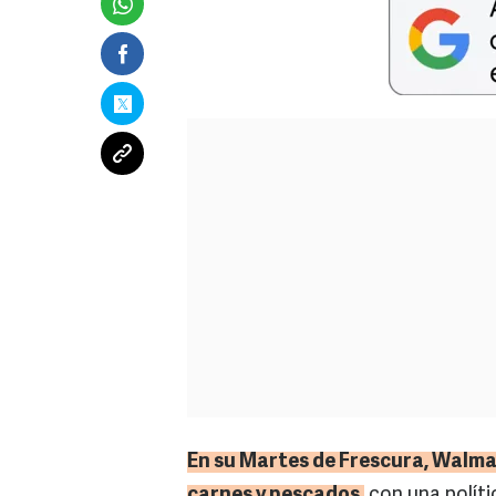
En su Martes de Frescura, Walma
carnes y pescados,
con una políti