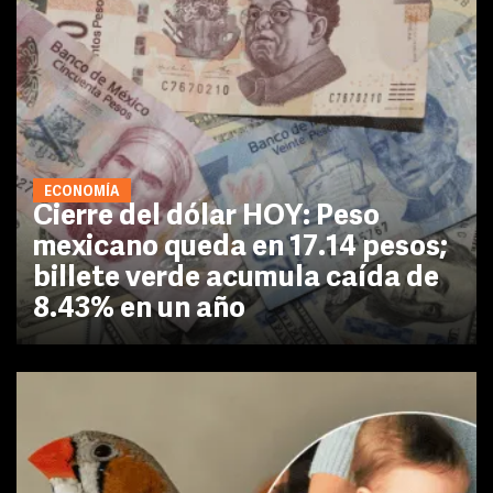
ECONOMÍA
Cierre del dólar HOY: Peso
mexicano queda en 17.14 pesos;
billete verde acumula caída de
8.43% en un año