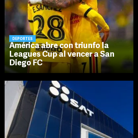
DEPORTES
América abre con triunfo la
Leagues Cup al vencer a San
Diego FC