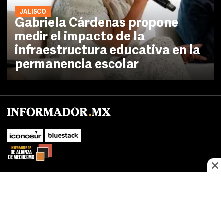
JALISCO
Gabriela Cárdenas propone
medir el impacto de la
infraestructura educativa en la
permanencia escolar
No te pierdas las novedades de último momento.
¡Síguenos!
SUBIR
Este sitio web utiliza cookies propias y de terceros para optimizar su
FACEBOOK
TWITTER
navegacion, adaptarse a sus preferencias y realizar labores analiticas.
Al continuar navegando acepta nuestro
Política de cookies.