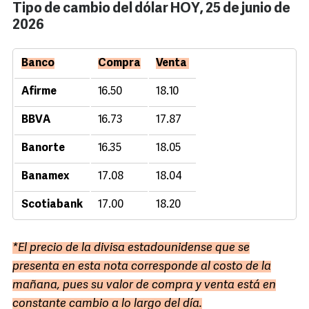
Tipo de cambio del dólar HOY, 25 de junio de
2026
Banco
Compra
Venta
Afirme
16.50
18.10
BBVA
16.73
17.87
Banorte
16.35
18.05
Banamex
17.08
18.04
Scotiabank
17.00
18.20
*El precio de la divisa estadounidense que se
presenta en esta nota corresponde al costo de la
mañana, pues su valor de compra y venta está en
constante cambio a lo largo del día.