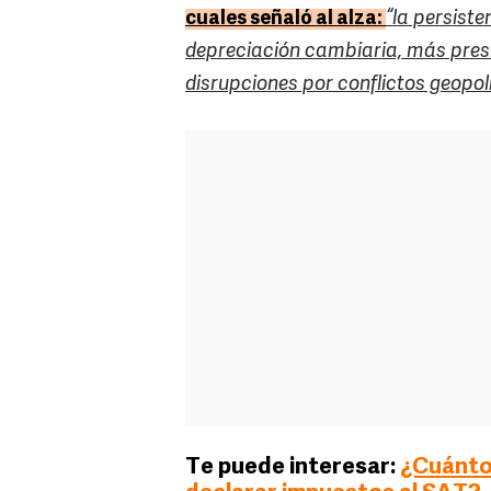
cuales señaló al alza:
“la persist
depreciación cambiaria, más presi
disrupciones por conflictos geopolí
Te puede interesar:
¿Cuánto 