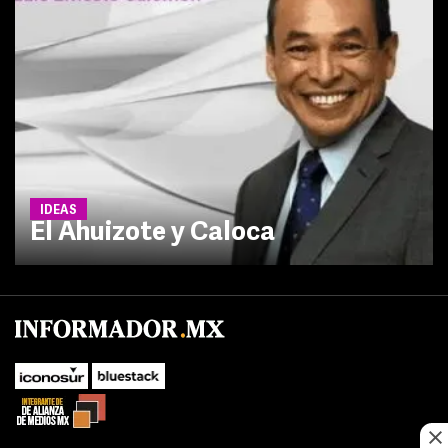
IDEAS
El Ahuizote y Caloca