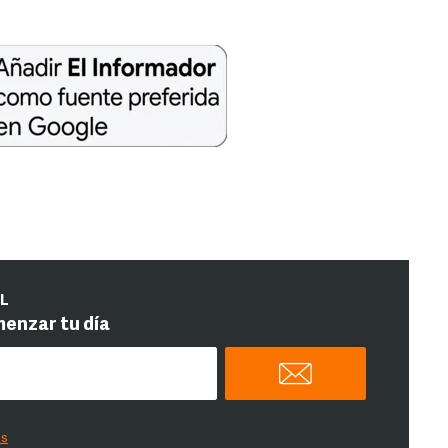
IL
menzar tu día
es