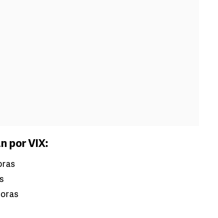
n por VIX:
horas
as
 horas