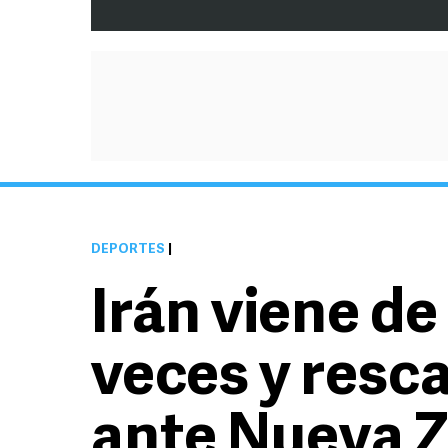
DEPORTES
|
Irán viene de
veces y resc
ante Nueva 