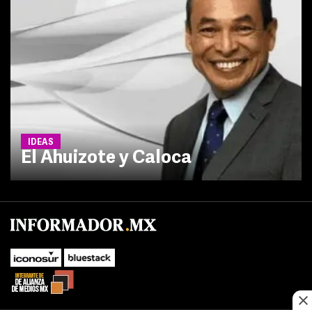
IDEAS
El Ahuizote y Caloca