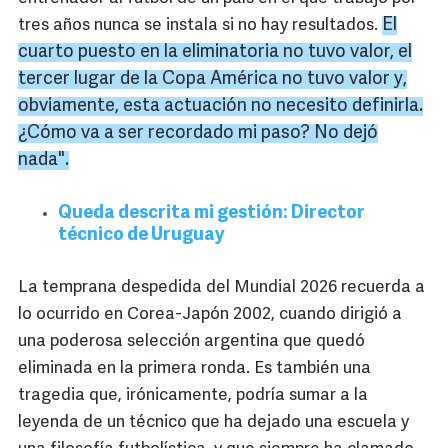
El
tres años nunca se instala si no hay resultados.
cuarto puesto en la eliminatoria no tuvo valor, el
tercer lugar de la Copa América no tuvo valor y,
obviamente, esta actuación no necesito
definirla
.
¿Cómo va a ser recordado mi paso? No dejó
nada".
Queda descrita mi gestión: Director
técnico de Uruguay
La temprana despedida del Mundial 2026 recuerda a
lo ocurrido en Corea-Japón 2002, cuando dirigió a
una poderosa selección argentina que quedó
eliminada en la primera ronda. Es también una
tragedia que, irónicamente, podría sumar a la
leyenda de un técnico que ha dejado una escuela y