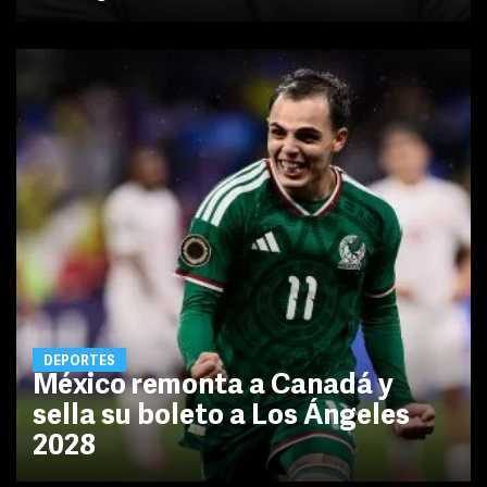
DEPORTES
México remonta a Canadá y
sella su boleto a Los Ángeles
2028