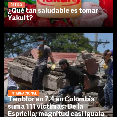
ESTILO
¿Qué tan saludable es tomar
Yakult?
INTERNACIONAL
Temblor en 7.4 en Colombia
suma 111 víctimas: De la
Espriella; magnitud casi iguala