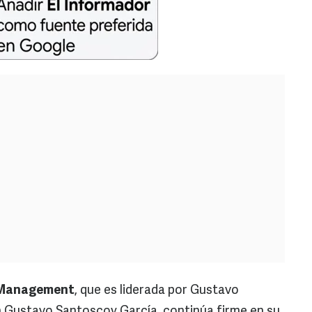
 Management
, que es liderada por Gustavo
n Gustavo Santoscoy García, continúa firme en su