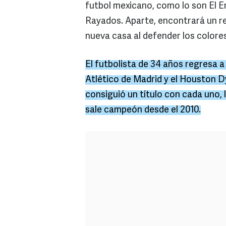
futbol mexicano, como lo son El E
Rayados. Aparte, encontrará un r
nueva casa al defender los colore
El futbolista de 34 años regresa a
Atlético de Madrid y el Houston D
consiguió un título con cada uno, 
sale campeón desde el 2010.