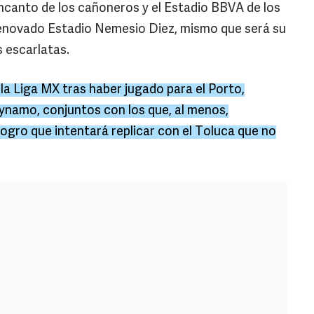
ncanto de los cañoneros y el Estadio BBVA de los
enovado Estadio Nemesio Diez, mismo que será su
s escarlatas.
 la Liga MX tras haber jugado para el Porto,
ynamo, conjuntos con los que, al menos,
logro que intentará replicar con el Toluca que no