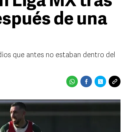
n Liga MX tras
espués de una
dios que antes no estaban dentro del