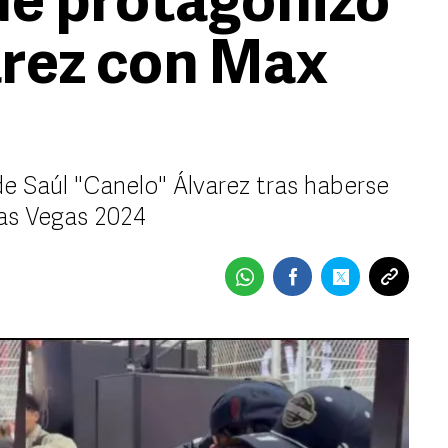
ue protagonizó
arez con Max
de Saúl "Canelo" Álvarez tras haberse
as Vegas 2024