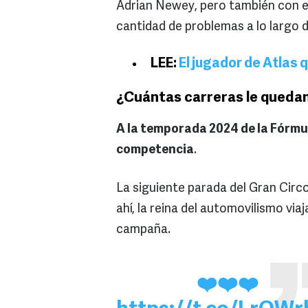
Adrian Newey, pero también con e
cantidad de problemas a lo largo 
LEE:
El jugador de Atlas 
¿Cuántas carreras le quedan
A la temporada 2024 de la Fórmul
competencia
.
La siguiente parada del Gran Circ
ahí, la reina del automovilismo viaj
campaña.
❤️❤️❤️