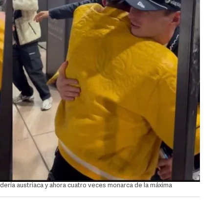
cudería austriaca y ahora cuatro veces monarca de la máxima