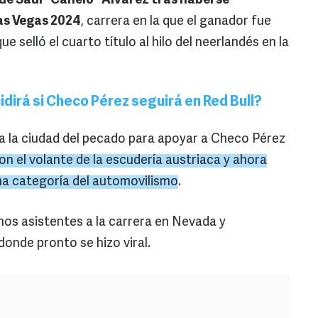
 de Saúl "Canelo" Álvarez tras haberse
as Vegas 2024
, carrera en la que el ganador fue
 selló el cuarto título al hilo del neerlandés en la
dirá si Checo Pérez seguirá en Red Bull?
 a la ciudad del pecado para apoyar a Checo Pérez
on el volante de la escudería austriaca y ahora
a categoría del automovilismo
.
os asistentes a la carrera en Nevada y
donde pronto se hizo viral.