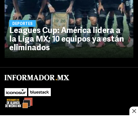
DEPORTES
Leagues Cup: América lidera a
la Liga MX; 10 equipos ya están
eliminados
No te pierdas las novedades de último momento.
¡Síguenos!
SUBIR
Este sitio web utiliza cookies propias y de terceros para optimizar su
FACEBOOK
TWITTER
navegacion, adaptarse a sus preferencias y realizar labores analiticas.