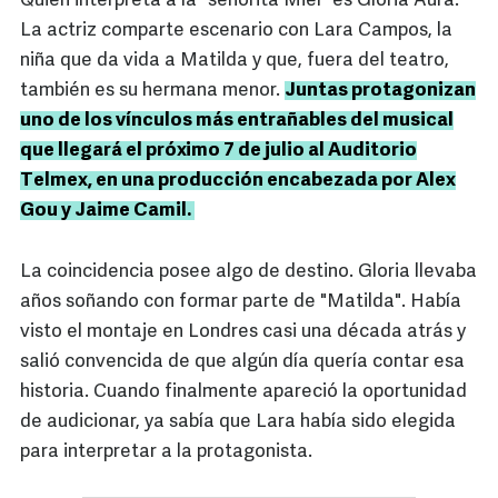
Quien interpreta a la "señorita Miel" es Gloria Aura.
La actriz comparte escenario con Lara Campos, la
niña que da vida a Matilda y que, fuera del teatro,
también es su hermana menor.
Juntas protagonizan
uno de los vínculos más entrañables del musical
que llegará el próximo 7 de julio al Auditorio
Telmex, en una producción encabezada por Alex
Gou y Jaime Camil.
La coincidencia posee algo de destino. Gloria llevaba
años soñando con formar parte de "Matilda". Había
visto el montaje en Londres casi una década atrás y
salió convencida de que algún día quería contar esa
historia. Cuando finalmente apareció la oportunidad
de audicionar, ya sabía que Lara había sido elegida
para interpretar a la protagonista.