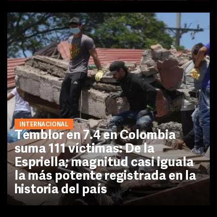
INTERNACIONAL
Temblor en 7.4 en Colombia
suma 111 víctimas: De la
Espriella; magnitud casi iguala
la más potente registrada en la
historia del país