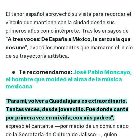
El tenor español aprovechó su visita para recordar el
vínculo que mantiene con la ciudad desde sus
primeros años como intérprete. Tras los ensayos de
“A tres voces: De España a México, la zarzuela que
nos une”,
evocó los momentos que marcaron el inicio
de su trayectoria artística.
Te recomendamos:
José Pablo Moncayo,
el hombre que moldeó el alma de la música
mexicana
“Para mí, volver a Guadalajara es extraordinario.
Tantas veces, desde jovencillo. Fue donde canté
por primera vez en mi vida, con mis padres”,
expresó el cantante —por medio de un comunicado
de la Secretaría de Cultura de Jalisco—, quien