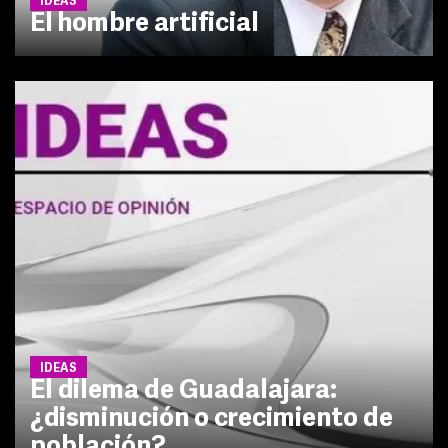
IDEAS
El hombre artificial
IDEAS
El dilema de Guadalajara:
¿disminución o crecimiento de
población?