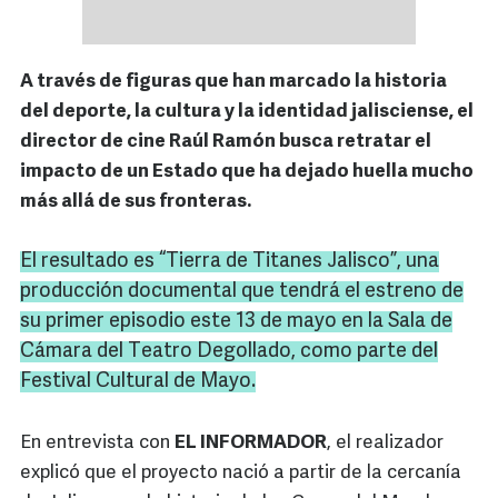
A través de figuras que han marcado la historia
del deporte, la cultura y la identidad jalisciense, el
director de cine Raúl Ramón busca retratar el
impacto de un Estado que ha dejado huella mucho
más allá de sus fronteras.
El resultado es “Tierra de Titanes Jalisco”, una
producción documental que tendrá el estreno de
su primer episodio este 13 de mayo en la Sala de
Cámara del Teatro Degollado, como parte del
Festival Cultural de Mayo.
En entrevista con
EL INFORMADOR
, el realizador
explicó que el proyecto nació a partir de la cercanía