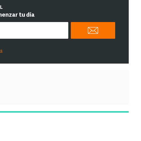
IL
menzar tu día
es