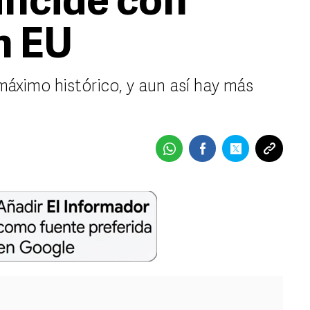
incide con
n EU
 máximo histórico, y aun así hay más