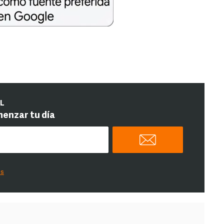
IL
menzar tu día
es