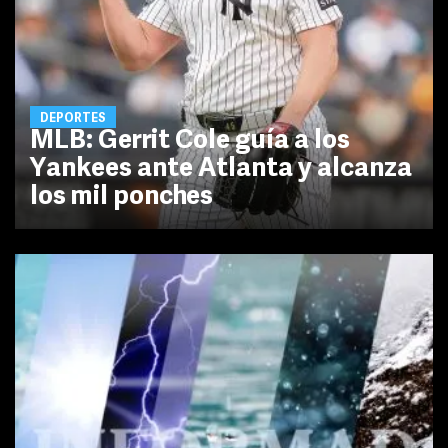
DEPORTES
MLB: Gerrit Cole guía a los
Yankees ante Atlanta y alcanza
los mil ponches