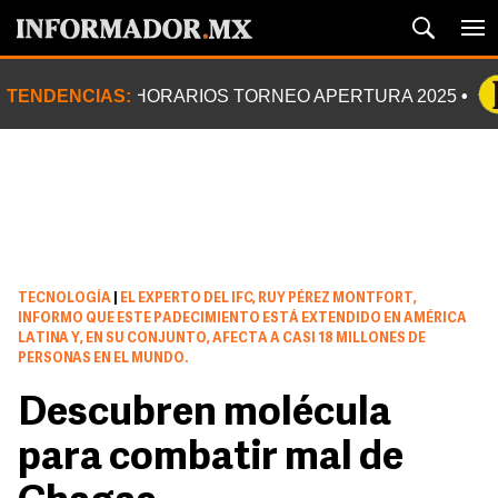
TENDENCIAS:
HORARIOS TORNEO APERTURA 2025
TECNOLOGÍA
|
EL EXPERTO DEL IFC, RUY PÉREZ MONTFORT,
INFORMO QUE ESTE PADECIMIENTO ESTÁ EXTENDIDO EN AMÉRICA
LATINA Y, EN SU CONJUNTO, AFECTA A CASI 18 MILLONES DE
PERSONAS EN EL MUNDO.
Descubren molécula
para combatir mal de