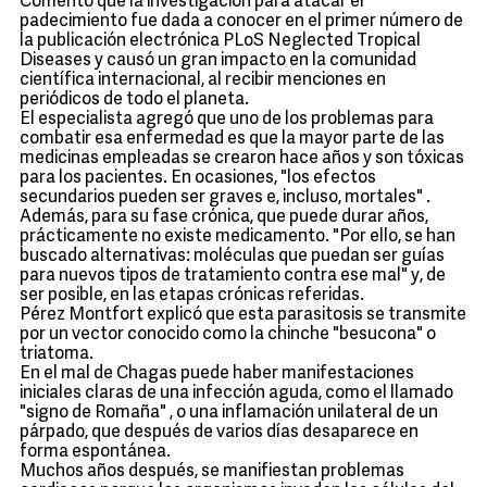
Comentó que la investigación para atacar el
padecimiento fue dada a conocer en el primer número de
la publicación electrónica PLoS Neglected Tropical
Diseases y causó un gran impacto en la comunidad
científica internacional, al recibir menciones en
periódicos de todo el planeta.
El especialista agregó que uno de los problemas para
combatir esa enfermedad es que la mayor parte de las
medicinas empleadas se crearon hace años y son tóxicas
para los pacientes. En ocasiones, "los efectos
secundarios pueden ser graves e, incluso, mortales" .
Además, para su fase crónica, que puede durar años,
prácticamente no existe medicamento. "Por ello, se han
buscado alternativas: moléculas que puedan ser guías
para nuevos tipos de tratamiento contra ese mal" y, de
ser posible, en las etapas crónicas referidas.
Pérez Montfort explicó que esta parasitosis se transmite
por un vector conocido como la chinche "besucona" o
triatoma.
En el mal de Chagas puede haber manifestaciones
iniciales claras de una infección aguda, como el llamado
"signo de Romaña" , o una inflamación unilateral de un
párpado, que después de varios días desaparece en
forma espontánea.
Muchos años después, se manifiestan problemas