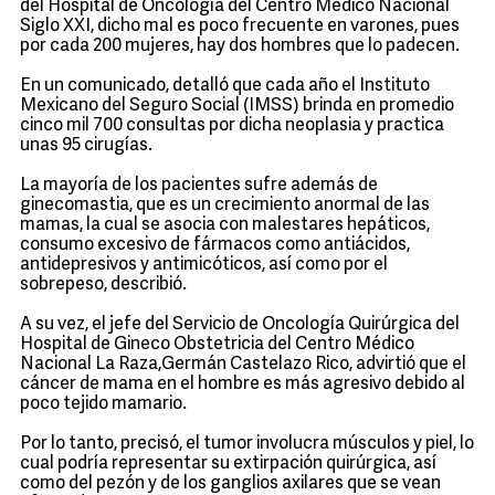
del Hospital de Oncología del Centro Médico Nacional
Siglo XXI, dicho mal es poco frecuente en varones, pues
por cada 200 mujeres, hay dos hombres que lo padecen.
En un comunicado, detalló que cada año el Instituto
Mexicano del Seguro Social (IMSS) brinda en promedio
cinco mil 700 consultas por dicha neoplasia y practica
unas 95 cirugías.
La mayoría de los pacientes sufre además de
ginecomastia, que es un crecimiento anormal de las
mamas, la cual se asocia con malestares hepáticos,
consumo excesivo de fármacos como antiácidos,
antidepresivos y antimicóticos, así como por el
sobrepeso, describió.
A su vez, el jefe del Servicio de Oncología Quirúrgica del
Hospital de Gineco Obstetricia del Centro Médico
Nacional La Raza,Germán Castelazo Rico, advirtió que el
cáncer de mama en el hombre es más agresivo debido al
poco tejido mamario.
Por lo tanto, precisó, el tumor involucra músculos y piel, lo
cual podría representar su extirpación quirúrgica, así
como del pezón y de los ganglios axilares que se vean