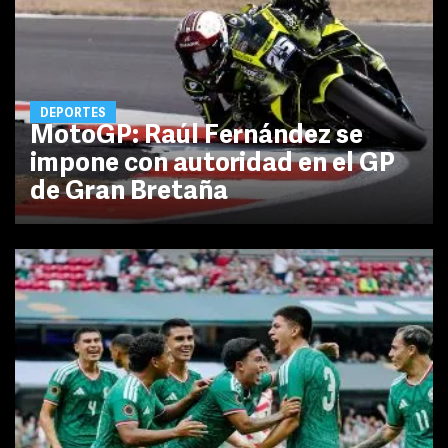
DEPORTES
MotoGP: Raúl Fernández se
impone con autoridad en el GP
de Gran Bretaña