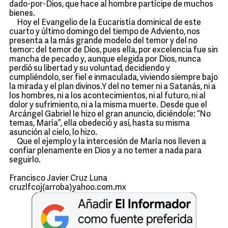
dado-por-Dios, que hace al hombre partícipe de muchos
bienes.
Hoy el Evangelio de la Eucaristía dominical de este
cuarto y último domingo del tiempo de Adviento, nos
presenta a la más grande modelo del temor y del no
temor: del temor de Dios, pues ella, por excelencia fue sin
mancha de pecado y, aunque elegida por Dios, nunca
perdió su libertad y su voluntad, decidiendo y
cumpliéndolo, ser fiel e inmaculada, viviendo siempre bajo
la mirada y el plan divinos.Y del no temer ni a Satanás, ni a
los hombres, ni a los acontecimientos, ni al futuro, ni al
dolor y sufrimiento, ni a la misma muerte. Desde que el
Arcángel Gabriel le hizo el gran anuncio, diciéndole: “No
temas, María”, ella obedeció y así, hasta su misma
asunción al cielo, lo hizo.
Que el ejemplo y la intercesión de María nos lleven a
confiar plenamente en Dios y a no temer a nada para
seguirlo.
Francisco Javier Cruz Luna
cruzlfcoj(arroba)yahoo.com.mx