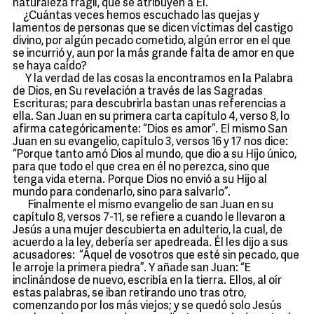
naturaleza frágil, que se atribuyen a Él.
¿Cuántas veces hemos escuchado las quejas y
lamentos de personas que se dicen víctimas del castigo
divino, por algún pecado cometido, algún error en el que
se incurrió y, aun por la más grande falta de amor en que
se haya caído?
Y la verdad de las cosas la encontramos en la Palabra
de Dios, en Su revelación a través de las Sagradas
Escrituras; para descubrirla bastan unas referencias a
ella. San Juan en su primera carta capítulo 4, verso 8, lo
afirma categóricamente: “Dios es amor”. El mismo San
Juan en su evangelio, capítulo 3, versos 16 y 17 nos dice:
“Porque tanto amó Dios al mundo, que dio a su Hijo único,
para que todo el que crea en él no perezca, sino que
tenga vida eterna. Porque Dios no envió a su Hijo al
mundo para condenarlo, sino para salvarlo”.
Finalmente el mismo evangelio de san Juan en su
capítulo 8, versos 7-11, se refiere a cuando le llevaron a
Jesús a una mujer descubierta en adulterio, la cual, de
acuerdo a la ley, debería ser apedreada. Él les dijo a sus
acusadores: “Aquel de vosotros que esté sin pecado, que
le arroje la primera piedra”. Y añade san Juan: “E
inclinándose de nuevo, escribía en la tierra. Ellos, al oír
estas palabras, se iban retirando uno tras otro,
comenzando por los más viejos; y se quedó solo Jesús