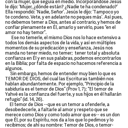
con la mujer, que seguía en medio. Incorporándose Jesús
le dijo: ‘Mujer, ¿dónde están? ¿Nadie te ha condenado?’
Ella respondió: ‘Nadie, Señor’. Jesús le dijo: ‘Tampoco yo
te condeno. Vete, y en adelante no peques más’. Así pues,
no debemos temer a Dios, antes al contrario, y hemos de
confiar plenamente en Él, amarlo y servirlo, pues “en el
amor no hay temor”.
Ese no temerle, el mismo Dios nos lo hace extensivo a
todos los demás aspectos de la vida, y así en múltiples
momentos de su predicación y enseñanza, Jesús nos
manda no tener miedo, no temer; tener total y absoluta
confianza en Él y en sus palabras, podemos encontrarlos
en la Biblia; por falta de espacio no hacemos referencia a
algunos.
Sin embargo, hemos de entender muy bien lo que es
TEMOR DE DIOS, del cual las Escrituras también nos
hablan abundantemente. Por ejemplo, “Principio de la
sabiduría es el temor de Dios” (Prov 1, 7); “El temor de
Yahvé es la confianza del fuerte, y sus hijos en él hallarán
refugio” (id. 14, 26).
El temor de Dios --que es un temor a ofenderle, a
desobedecerle, a faltarle al amor y respeto que se
merece como Dios y como todo amor que es-- es un don
que Él, por su Espíritu, nos da a los que lo pedimos y lo
recibimos; de ahí su nombre: Temor de Dios, o temor-