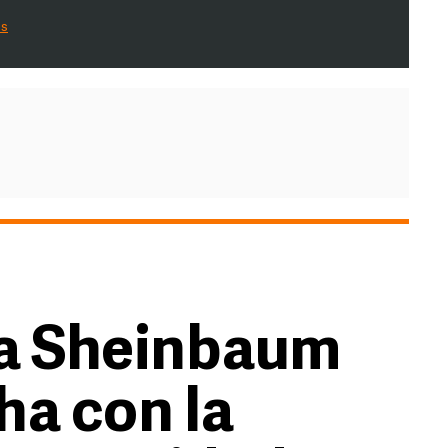
es
ta Sheinbaum
ha con la