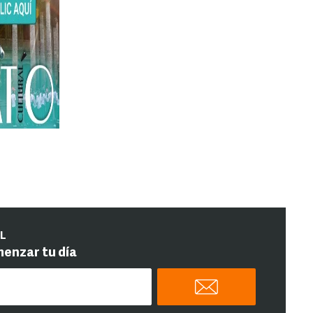
IL
menzar tu día