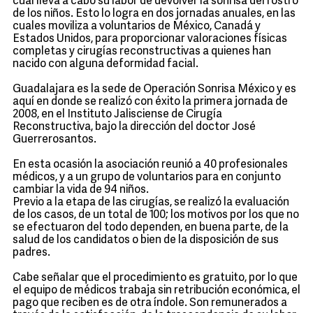
cual lleva a cabo su labor de devolver la sonrisa del rostro
de los niños. Esto lo logra en dos jornadas anuales, en las
cuales moviliza a voluntarios de México, Canadá y
Estados Unidos, para proporcionar valoraciones físicas
completas y cirugías reconstructivas a quienes han
nacido con alguna deformidad facial.
Guadalajara es la sede de Operación Sonrisa México y es
aquí en donde se realizó con éxito la primera jornada de
2008, en el Instituto Jalisciense de Cirugía
Reconstructiva, bajo la dirección del doctor José
Guerrerosantos.
En esta ocasión la asociación reunió a 40 profesionales
médicos, y a un grupo de voluntarios para en conjunto
cambiar la vida de 94 niños.
Previo a la etapa de las cirugías, se realizó la evaluación
de los casos, de un total de 100; los motivos por los que no
se efectuaron del todo dependen, en buena parte, de la
salud de los candidatos o bien de la disposición de sus
padres.
Cabe señalar que el procedimiento es gratuito, por lo que
el equipo de médicos trabaja sin retribución económica, el
pago que reciben es de otra índole. Son remunerados a