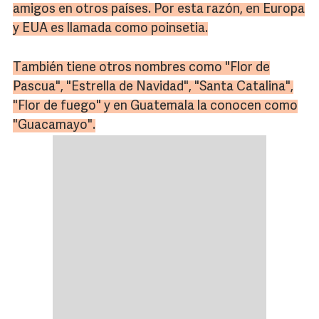
amigos en otros países. Por esta razón, en Europa
y EUA es llamada como poinsetia.
También tiene otros nombres como "Flor de
Pascua", "Estrella de Navidad", "Santa Catalina",
"Flor de fuego" y en Guatemala la conocen como
"Guacamayo".