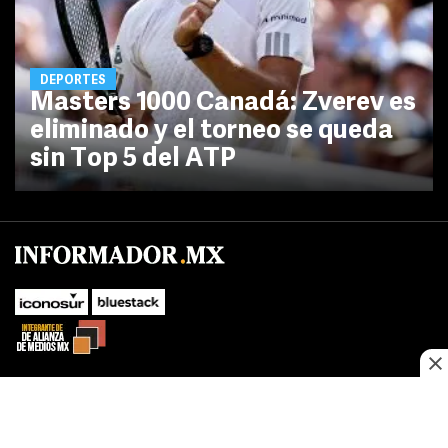
DEPORTES
Masters 1000 Canadá: Zverev es
eliminado y el torneo se queda
sin Top 5 del ATP
No te pierdas las novedades de último momento.
¡Síguenos!
SUBIR
Este sitio web utiliza cookies propias y de terceros para optimizar su
FACEBOOK
TWITTER
navegacion, adaptarse a sus preferencias y realizar labores analiticas.