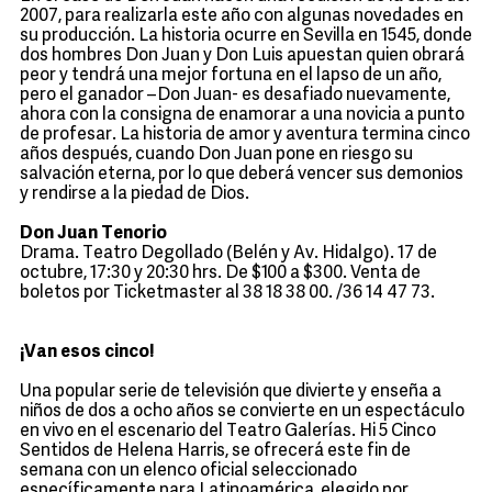
2007, para realizarla este año con algunas novedades en
su producción. La historia ocurre en Sevilla en 1545, donde
dos hombres Don Juan y Don Luis apuestan quien obrará
peor y tendrá una mejor fortuna en el lapso de un año,
pero el ganador –Don Juan- es desafiado nuevamente,
ahora con la consigna de enamorar a una novicia a punto
de profesar. La historia de amor y aventura termina cinco
años después, cuando Don Juan pone en riesgo su
salvación eterna, por lo que deberá vencer sus demonios
y rendirse a la piedad de Dios.
Don Juan Tenorio
Drama. Teatro Degollado (Belén y Av. Hidalgo). 17 de
octubre, 17:30 y 20:30 hrs. De $100 a $300. Venta de
boletos por Ticketmaster al 38 18 38 00. /36 14 47 73.
¡Van esos cinco!
Una popular serie de televisión que divierte y enseña a
niños de dos a ocho años se convierte en un espectáculo
en vivo en el escenario del Teatro Galerías. Hi 5 Cinco
Sentidos de Helena Harris, se ofrecerá este fin de
semana con un elenco oficial seleccionado
específicamente para Latinoamérica, elegido por