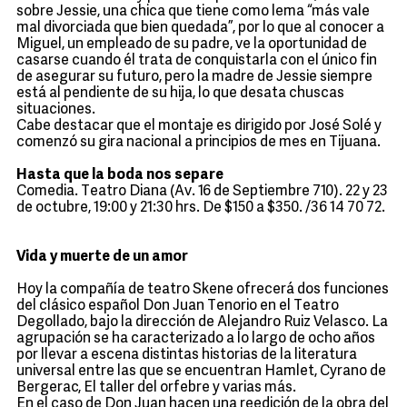
sobre Jessie, una chica que tiene como lema “más vale
mal divorciada que bien quedada”, por lo que al conocer a
Miguel, un empleado de su padre, ve la oportunidad de
casarse cuando él trata de conquistarla con el único fin
de asegurar su futuro, pero la madre de Jessie siempre
está al pendiente de su hija, lo que desata chuscas
situaciones.
Cabe destacar que el montaje es dirigido por José Solé y
comenzó su gira nacional a principios de mes en Tijuana.
Hasta que la boda nos separe
Comedia. Teatro Diana (Av. 16 de Septiembre 710). 22 y 23
de octubre, 19:00 y 21:30 hrs. De $150 a $350. /36 14 70 72.
Vida y muerte de un amor
Hoy la compañía de teatro Skene ofrecerá dos funciones
del clásico español Don Juan Tenorio en el Teatro
Degollado, bajo la dirección de Alejandro Ruiz Velasco. La
agrupación se ha caracterizado a lo largo de ocho años
por llevar a escena distintas historias de la literatura
universal entre las que se encuentran Hamlet, Cyrano de
Bergerac, El taller del orfebre y varias más.
En el caso de Don Juan hacen una reedición de la obra del