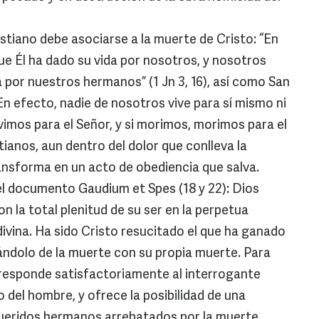
stiano debe asociarse a la muerte de Cristo: “En
e Él ha dado su vida por nosotros, y nosotros
por nuestros hermanos” (1 Jn 3, 16), así como San
n efecto, nadie de nosotros vive para sí mismo ni
ivimos para el Señor, y si morimos, morimos para el
stianos, aun dentro del dolor que conlleva la
ransforma en un acto de obediencia que salva.
 documento Gaudium et Spes (18 y 22): Dios
on la total plenitud de su ser en la perpetua
divina. Ha sido Cristo resucitado el que ha ganado
rándolo de la muerte con su propia muerte. Para
 responde satisfactoriamente al interrogante
 del hombre, y ofrece la posibilidad de una
eridos hermanos arrebatados por la muerte,